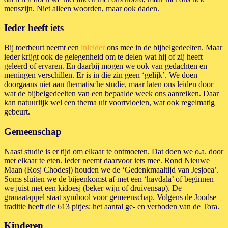
menszijn. Niet alleen woorden, maar ook daden.
Ieder heeft iets
Bij toerbeurt neemt een
inleider
ons mee in de bijbelgedeelten. Maar
ieder krijgt ook de gelegenheid om te delen wat hij of zij heeft
geleerd of ervaren. En daarbij mogen we ook van gedachten en
meningen verschillen. Er is in die zin geen ‘gelijk’. We doen
doorgaans niet aan thematische studie, maar laten ons leiden door
wat de bijbelgedeelten van een bepaalde week ons aanreiken. Daar
kan natuurlijk wel een thema uit voortvloeien, wat ook regelmatig
gebeurt.
Gemeenschap
Naast studie is er tijd om elkaar te ontmoeten. Dat doen we o.a. door
met elkaar te eten. Ieder neemt daarvoor iets mee. Rond Nieuwe
Maan (Rosj Chodesj) houden we de ‘Gedenkmaaltijd van Jesjoea’.
Soms sluiten we de bijeenkomst af met een ‘havdala’ of beginnen
we juist met een kidoesj (beker wijn of druivensap). De
granaatappel staat symbool voor gemeenschap. Volgens de Joodse
traditie heeft die 613 pitjes: het aantal ge- en verboden van de Tora.
Kinderen