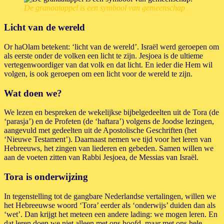
De granaatappel is een symbool van gemeenschap
Licht van de wereld
Or haOlam betekent: ‘licht van de wereld’. Israël werd geroepen om
als eerste onder de volken een licht te zijn. Jesjoea is de ultieme
vertegenwoordiger van dat volk en dat licht. En ieder die Hem wil
volgen, is ook geroepen om een licht voor de wereld te zijn.
Wat doen we?
We lezen en bespreken de wekelijkse bijbelgedeelten uit de Tora (de
‘parasja’) en de Profeten (de ‘haftara’) volgens de Joodse lezingen,
aangevuld met gedeelten uit de Apostolische Geschriften (het
‘Nieuwe Testament’). Daarnaast nemen we tijd voor het leren van
Hebreeuws, het zingen van liederen en gebeden. Samen willen we
aan de voeten zitten van Rabbi Jesjoea, de Messias van Israël.
Tora is onderwijzing
In tegenstelling tot de gangbare Nederlandse vertalingen, willen we
het Hebreeuwse woord ‘Tora’ eerder als ‘onderwijs’ duiden dan als
‘wet’. Dan krijgt het meteen een andere lading: we mogen leren. En
dat leren doen we niet alleen met ons hoofd, maar met ons hele