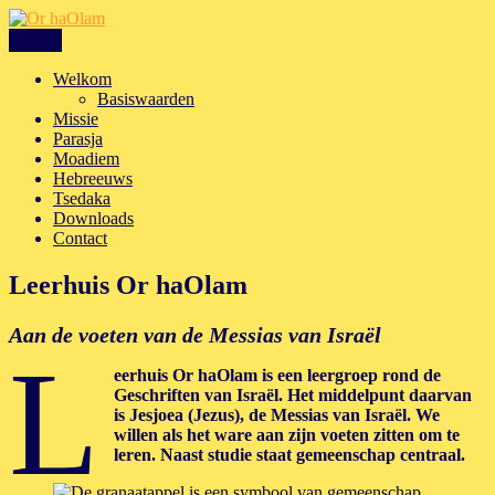
Ga
naar
Menu
Or haOlam
Leerhuis rond de Tora van Israël
de
inhoud
Welkom
Basiswaarden
Missie
Parasja
Moadiem
Hebreeuws
Tsedaka
Downloads
Contact
Leerhuis Or haOlam
Aan de voeten van de Messias van Israël
L
eerhuis Or haOlam is een leergroep rond de
Geschriften van Israël. Het middelpunt daarvan
is Jesjoea (Jezus), de Messias van Israël. We
willen als het ware aan zijn voeten zitten om te
leren. Naast studie staat gemeenschap centraal.